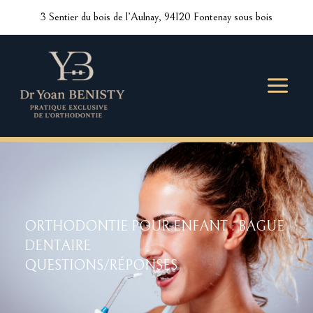
Aller
3 Sentier du bois de l’Aulnay, 94120 Fontenay sous bois
au
contenu
ORTHODONTIE POUR ENFANT : BAGUE
DENTAIRE
QUESTIONS/RÉPONSES